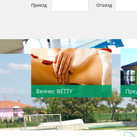
Приезд
Отъезд
Велнес BETTY
​Пр