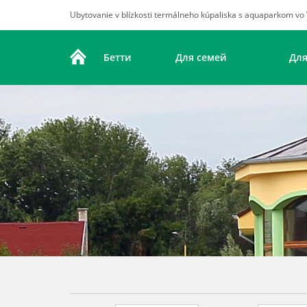
Ubytovanie v blízkosti termálneho kúpaliska s aquaparkom v
Бетти
​Для семей
Для