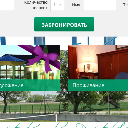
Количество
1
Имя
Те
человек
едложение
Проживание
PENZIÓN BETTY