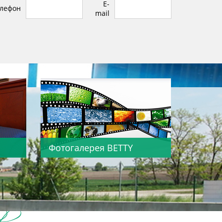
E-
лефон
mail
Фотогалерея BETTY